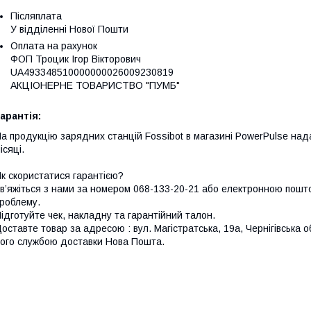
Післяплата
У відділенні Нової Пошти
Оплата на рахунок
ФОП Троцик Ігор Вікторович

UA493348510000000026009230819

АКЦІОНЕРНЕ ТОВАРИСТВО "ПУМБ"
арантія:
а продукцію зарядних станцій Fossibot в магазині PowerPulse нада
ісяці.
к скористатися гарантією?
в’яжіться з нами за номером 068-133-20-21 або електронною пошто
роблему.
ідготуйте чек, накладну та гарантійний талон.
оставте товар за адресою : вул. Магістратська, 19а, Чернігівська о
ого службою доставки Нова Пошта.