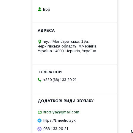
Ігор
вул. Магістратська, 19а,
Чернігівська область, м.Чернігів,
Україна 14000, Чернігів, Україна
+380 (68) 133-20-21
itrots.ya@gmail.com
https://t.me/itrotsyk
068-133-20-21