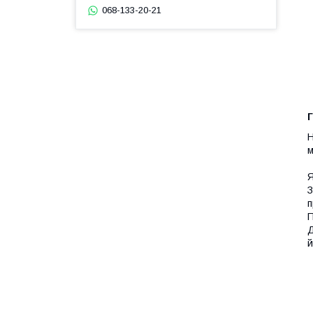
068-133-20-21
Г
Н
м
Я
З
п
П
Д
й