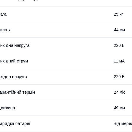
ага
25 кг
исота
44 мм
ихідна напруга
220 В
ихідний струм
11 мА
хідна напруга
220 В
арантійний термін
24 міс
Довжина
49 мм
арядка батареї
Від мере