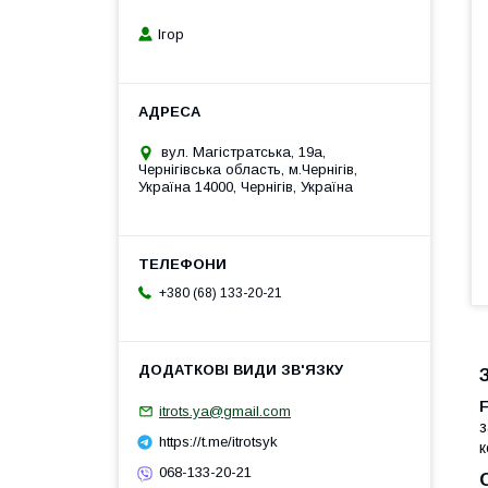
Ігор
вул. Магістратська, 19а,
Чернігівська область, м.Чернігів,
Україна 14000, Чернігів, Україна
+380 (68) 133-20-21
F
itrots.ya@gmail.com
з
https://t.me/itrotsyk
к
068-133-20-21