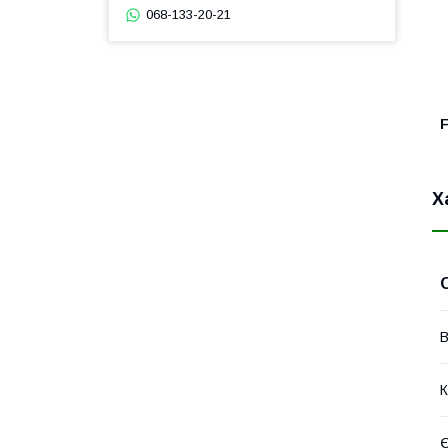
068-133-20-21
F
Х
В
К
Є