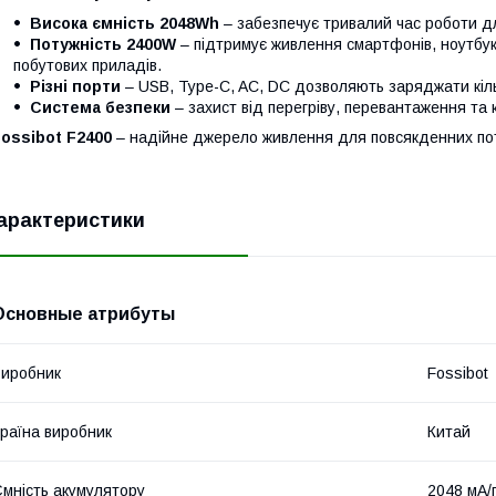
Висока ємність 2048Wh
– забезпечує тривалий час роботи дл
Потужність 2400W
– підтримує живлення смартфонів, ноутбукі
побутових приладів.
Різні порти
– USB, Type-C, AC, DC дозволяють заряджати кіл
Система безпеки
– захист від перегріву, перевантаження та 
ossibot F2400
– надійне джерело живлення для повсякденних пот
арактеристики
Основные атрибуты
иробник
Fossibot
раїна виробник
Китай
мність акумулятору
2048 мА/