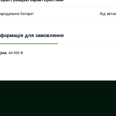
аряджання батареї
Від автом
нформація для замовлення
іна:
44 990 ₴