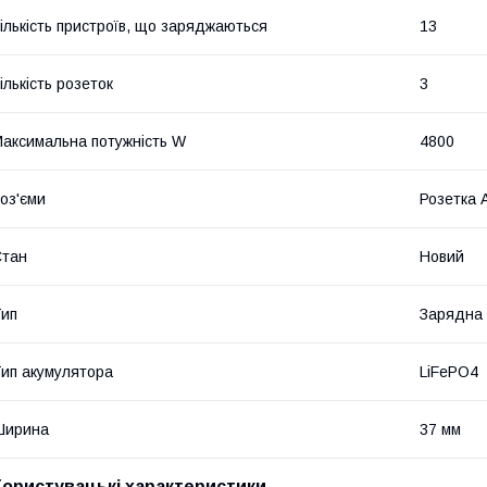
ількість пристроїв, що заряджаються
13
ількість розеток
3
аксимальна потужність W
4800
оз'єми
Розетка 
Стан
Новий
ип
Зарядна 
ип акумулятора
LiFePO4
Ширина
37 мм
Користувацькі характеристики