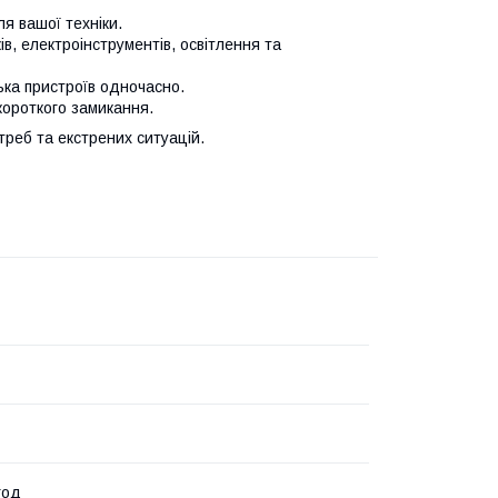
я вашої техніки.
в, електроінструментів, освітлення та
ька пристроїв одночасно.
короткого замикання.
реб та екстрених ситуацій.
год