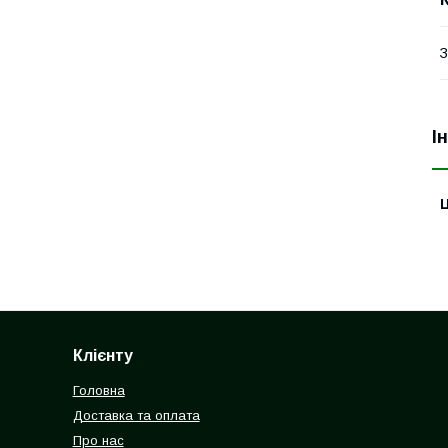
З
І
Ц
Клієнту
Головна
Доставка та оплата
Про нас